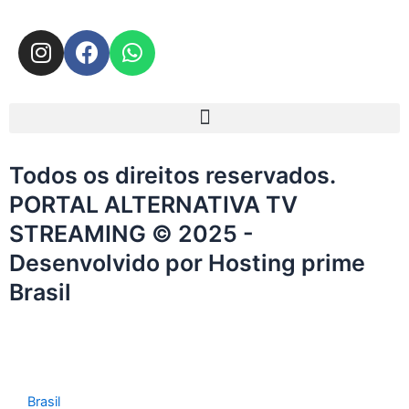
I
F
W
n
a
h
s
c
a
t
e
t
Menu
a
b
s
g
o
a
Todos os direitos reservados.
r
o
p
a
k
p
PORTAL ALTERNATIVA TV
m
STREAMING © 2025 -
Desenvolvido por Hosting prime
Brasil
Brasil