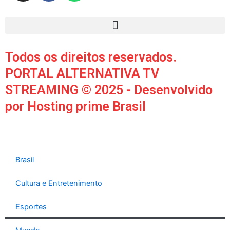
s
c
a
t
e
t
Menu
a
b
s
g
o
a
Todos os direitos reservados.
r
o
p
a
k
p
PORTAL ALTERNATIVA TV
m
STREAMING © 2025 - Desenvolvido
por Hosting prime Brasil
Brasil
Cultura e Entretenimento
Esportes