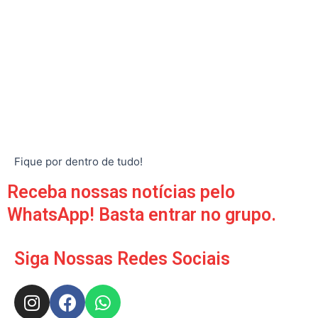
Fique por dentro de tudo!
Receba nossas notícias pelo
WhatsApp! Basta entrar no grupo.
Siga Nossas Redes Sociais
I
F
W
n
a
h