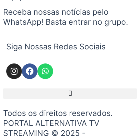
Receba nossas notícias pelo
WhatsApp! Basta entrar no grupo.
Siga Nossas Redes Sociais
I
F
W
n
a
h
s
c
a
t
e
t
Menu
a
b
s
g
o
a
Todos os direitos reservados.
r
o
p
a
k
p
PORTAL ALTERNATIVA TV
m
STREAMING © 2025 -