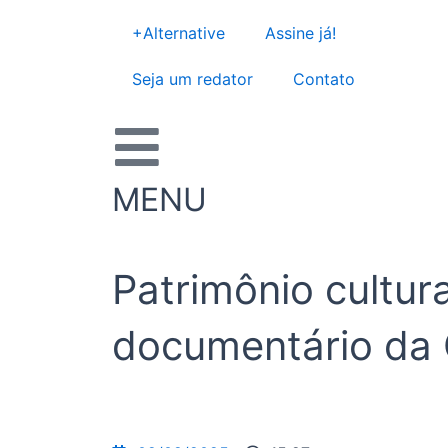
Ir
+Alternative
Assine já!
para
o
Seja um redator
Contato
conteúdo
MENU
Patrimônio cultura
documentário da