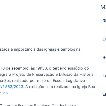
M
R
D
staca a importância das igrejas e templos na
R
 10 de setembro, às 19h30, o terceiro episódio do
egra o Projeto de Preservação e Difusão da História
L
nSer, realizado por meio da Escola Legislativa
 N° 853/2023
. A exibição será realizada na Igreja Boa
blico.
E
 Cultural – Espaços Religiosos”, e destaca a