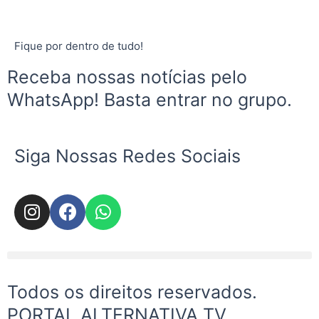
Fique por dentro de tudo!
Receba nossas notícias pelo
WhatsApp! Basta entrar no grupo.
Siga Nossas Redes Sociais
I
F
W
n
a
h
s
c
a
t
e
t
Menu
a
b
s
g
o
a
Todos os direitos reservados.
r
o
p
PORTAL ALTERNATIVA TV