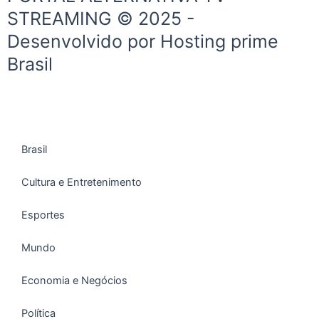
a
k
p
STREAMING © 2025 -
m
Desenvolvido por Hosting prime
Brasil
Brasil
Cultura e Entretenimento
Esportes
Mundo
Economia e Negócios
Política