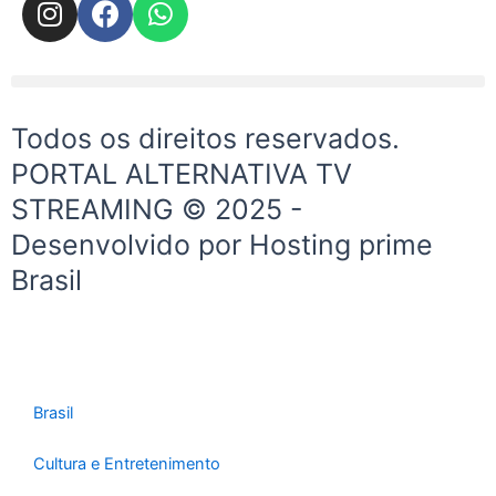
n
a
h
s
c
a
t
e
t
Menu
a
b
s
g
o
a
Todos os direitos reservados.
r
o
p
PORTAL ALTERNATIVA TV
a
k
p
STREAMING © 2025 -
m
Desenvolvido por Hosting prime
Brasil
Brasil
Cultura e Entretenimento