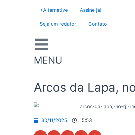
Ir
+Alternative
Assine já!
para
o
Seja um redator
Contato
conteúdo
MENU
Arcos da Lapa, n
30/11/2025
15:53