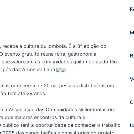
F
M
, recebe a cultura quilombola. É a 3ª edição do
O evento gratuito reúne feira, gastronomia,
B
tos que valorizam as comunidades quilombolas do Rio
s pés dos Arcos da Lapa.
V
las com cerca de 20 mil pessoas distribuídas em
ão tem até 29 anos.
C
 com a Associação das Comunidades Quilombolas do
m dos maiores encontros de cultura e
público terá a oportunidade de conhecer o trabalho
I
2025 das capacitações e consultorias do projeto