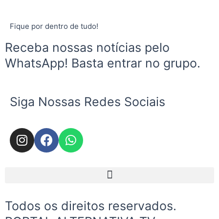
Fique por dentro de tudo!
Receba nossas notícias pelo
WhatsApp! Basta entrar no grupo.
Siga Nossas Redes Sociais
I
F
W
n
a
h
s
c
a
t
e
t
Menu
a
b
s
g
o
a
Todos os direitos reservados.
r
o
p
a
k
p