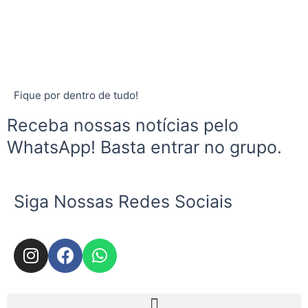
Fique por dentro de tudo!
Receba nossas notícias pelo
WhatsApp! Basta entrar no grupo.
Siga Nossas Redes Sociais
I
F
W
n
a
h
s
c
a
t
e
t
Menu