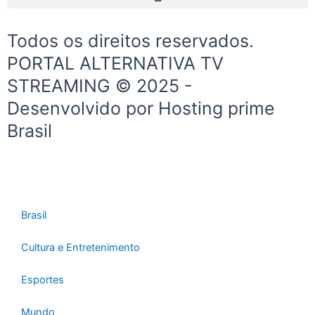
a
b
s
g
o
a
Todos os direitos reservados.
r
o
p
a
k
p
PORTAL ALTERNATIVA TV
m
STREAMING © 2025 -
Desenvolvido por Hosting prime
Brasil
Brasil
Cultura e Entretenimento
Esportes
Mundo